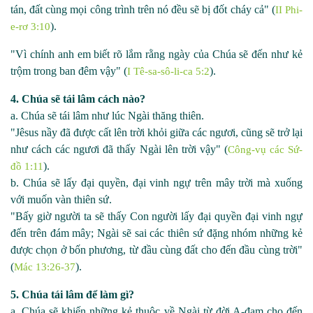
tán, đất cùng mọi công trình trên nó đều sẽ bị đốt cháy cả" (
II Phi-
).
e-rơ 3:10
"Vì chính anh em biết rõ lắm rằng ngày của Chúa sẽ đến như kẻ
trộm trong ban đêm vậy" (
).
I Tê-sa-sô-li-ca 5:2
4. Chúa sẽ tái lâm cách nào?
a. Chúa sẽ tái lâm như lúc Ngài thăng thiên.
"Jêsus nầy đã được cất lên trời khỏi giữa các ngươi, cũng sẽ trở lại
như cách các ngươi đã thấy Ngài lên trời vậy" (
Công-vụ các Sứ-
).
đồ 1:11
b. Chúa sẽ lấy đại quyền, đại vinh ngự trên mây trời mà xuống
với muốn vàn thiên sứ.
"Bấy giờ người ta sẽ thấy Con người lấy đại quyền đại vinh ngự
đến trên đám mây; Ngài sẽ sai các thiên sứ đặng nhóm những kẻ
được chọn ở bốn phương, từ đầu cùng đất cho đến đầu cùng trời"
(
).
Mác 13:26-37
5. Chúa tái lâm để làm gì?
a. Chúa sẽ khiến những kẻ thuộc về Ngài từ đời A
-
đam cho đến