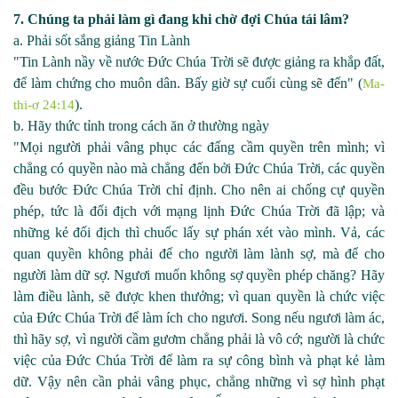
7. Chúng ta phải làm gì đang khi chờ đợi Chúa tái lâm?
a. Phải sốt sắng giảng Tin Lành
"Tin Lành nầy về nước Đức Chúa Trời sẽ được giảng ra khắp đất,
để làm chứng cho muôn dân. Bấy giờ sự cuối cùng sẽ đến" (
Ma-
).
thi-ơ 24:14
b. Hãy thức tỉnh trong cách ăn ở thường ngày
"Mọi người phải vâng phục các đấng cầm quyền trên mình; vì
chẳng có quyền nào mà chẳng đến bởi Đức Chúa Trời, các quyền
đều bước Đức Chúa Trời chỉ định. Cho nên ai chống cự quyền
phép, tức là đối địch với mạng lịnh Đức Chúa Trời đã lập; và
những kẻ đối địch thì chuốc lấy sự phán xét vào mình. Vả, các
quan quyền không phải để cho người làm lành sợ, mà để cho
người làm dữ sợ. Ngươi muốn không sợ quyền phép chăng? Hãy
làm điều lành, sẽ được khen thưởng; vì quan quyền là chức việc
của Đức Chúa Trời để làm ích cho ngươi. Song nếu ngươi làm ác,
thì hãy sợ, vì người cầm gươm chẳng phải là vô cớ; người là chức
việc của Đức Chúa Trời để làm ra sự công bình và phạt kẻ làm
dữ. Vậy nên cần phải vâng phục, chẳng những vì sợ hình phạt