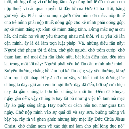
thôi, nhưng cũng vì cớ lương tâm. Ấy cũng bởi lẽ đó mà anh em
nộp thuế, vì các quan quyền là đầy tớ của Đức Chúa Trời, hằng
giữ việc ấy. Phải trả cho mọi người điều mình đã mắc: nộp thuế
cho kẻ mình phải nộp thuế; đóng góp cho kẻ mình phải đóng góp;
sợ kẻ mình đáng sợ; kính kẻ mình đáng kính. Đừng mắc nợ ai chi
hết, chỉ mắc nợ về sự yêu thương nhau mà thôi, vì ai yêu kẻ lân
cận mình, ấy là đã làm trọn luật pháp. Vả, những điều răn nầy:
Ngươi chớ phạm tội tà dâm, chớ giết người, chớ trộm cướp, chớ
tham lam, mà mọi điều răn khác nữa, bất luận điều nào, đều tóm
lại trong một lời nầy: Ngươi phải yêu kẻ lân cận mình như mình.
Sự yêu thương chẳng hề làm hại kẻ lân cận; vậy yêu thương là sự
làm trọn luật pháp. Hãy ăn ở như vậy, vì biết thời kỳ đương lúc
chúng ta đây: giờ anh em từ ngủ thức dậy đã đến, bởi sự cứu hiện
nay đã gần chúng ta hơn lúc chúng ta mới tin. Đêm đã khuya,
ngày gần đến; vậy chúng ta hãy lột bỏ những việc tối tăm mà mặc
lấy áo giáp sáng láng. Hãy bước đi cách hẳn hoi như giữa ban
ngày. Chớ nộp mình vào sự quá độ và say sưa,
buông tuồng và
bậy bạ, rầy rà và ghen ghét; nhưng hãy mặc lấy Đức Chúa Jêsus
Christ, chớ chăm nom về xác thịt mà làm cho phỉ lòng dục nó"