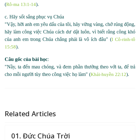
(
).
Rô-ma 13:1-14
c. Hãy sốt sắng phục vụ Chúa
"Vậy, hỡi anh em yêu dấu của tôi, hãy vững vàng, chớ rúng động,
hãy làm công việc Chúa cách dư dật luôn, vì biết rằng công khó
của anh em trong Chúa chẳng phải là vô ích đâu" (
I Cô-rinh-tô
).
15:58
Câu gốc của bài học
:
"Nầy, ta đến mau chóng, và đem phần thưởng theo với ta, để trả
cho mỗi người tùy theo công việc họ làm" (
).
Khải-huyền 22:12
Related Articles
01. Đức Chúa Trời