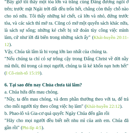
"Bấy giờ tôi thấy một tòa lớn và trắng cùng Đấng đương ngồi ở
trên; trước mặt Ngài trời đất đều trốn hết, chẳng còn thấy chỗ nào
cho nó nữa. Tôi thấy những kẻ chết, cả lớn và nhỏ, đứng trước
tòa, và các sách thì mở ra. Cũng có mở một quyển sách khác nữa,
là sách sự sống; những kẻ chết bị xử đoán tùy công việc mình
làm, cứ như lời đã biên trong những sách ấy" (
Khải-huyền 20:11-
).
12
Vậy, Chúa tái lâm là hi vọng lớn lao nhất của chúng ta.
"Nếu chúng ta chỉ có sự trông cậy trong Đấng Christ về đời nầy
mà thôi, thì trong cả mọi người, chúng ta là kẻ khốn nạn hơn hết"
(
).
I Cô-rinh-tô 15:19
6. Tại sao đến nay Chúa chưa tái lâm?
a. Chúa hứa đến mau chóng.
"Nầy, ta đến mau chóng, và đem phần thưởng theo với ta, để trả
cho mỗi người tùy theo công việc họ làm" (
).
Khải-huyền 22:12
b. Phao-
lô và Gia
-
cơ quả quyết: Ngày Chúa đến gần rồi
"Hãy cho mọi người đều biết nết nhu mì của anh em. Chúa đã
gần rồi" (
).
Phi-líp 4:5