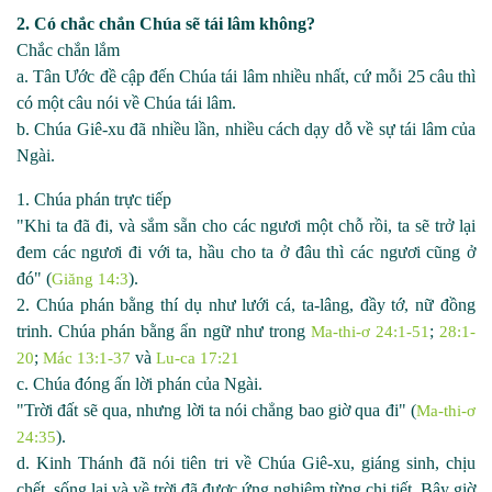
2. Có chắc chắn Chúa sẽ tái lâm không?
Chắc chắn lắm
a. Tân Ước đề cập đến Chúa tái lâm nhiều nhất, cứ mỗi 25 câu thì
có một câu nói về Chúa tái lâm.
b. Chúa Giê
-
xu đã nhiều lần, nhiều cách dạy dỗ về sự tái lâm của
Ngài.
1. Chúa phán trực tiếp
"Khi ta đã đi, và sắm sẵn cho các ngươi một chỗ rồi, ta sẽ trở lại
đem các ngươi đi với ta, hầu cho ta ở đâu thì các ngươi cũng ở
đó" (
).
Giăng 14:3
2. Chúa phán bằng thí dụ như lưới cá, ta
-
lâng, đầy tớ, nữ đồng
trinh. Chúa phán bằng ẩn ngữ như trong
;
Ma-thi-ơ 24:1-51
28:1-
;
và
20
Mác 13:1-37
Lu-ca 17:21
c. Chúa đóng ấn lời phán của Ngài.
"Trời đất sẽ qua, nhưng lời ta nói chẳng bao giờ qua đi" (
Ma-thi-ơ
).
24:35
d. Kinh Thánh đã nói tiên tri về Chúa Giê
-
xu, giáng sinh, chịu
chết, sống lại và về trời đã được ứng nghiệm từng chi tiết. Bây giờ