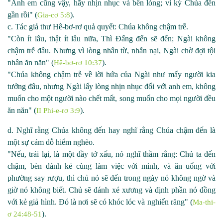
"Anh em cũng vậy, hãy nhịn nhục và bền lòng; vì kỳ Chúa đến
gần rồi" (
).
Gia-cơ 5:8
c. Tác giả thư Hê
-
bơ
-
rơ quả quyết: Chúa không chậm trễ.
"Còn ít lâu, thật ít lâu nữa, Thì Đấng đến sẽ đến; Ngài không
chậm trễ đâu. Nhưng vì lòng nhân từ, nhẫn nại, Ngài chờ đợi tội
nhân ăn năn" (
).
Hê-bơ-rơ 10:37
"Chúa không chậm trễ về lời hứa của Ngài như mấy người kia
tưởng đâu, nhưng Ngài lấy lòng nhịn nhục đối với anh em, không
muốn cho một người nào chết mất, song muốn cho mọi người đều
ăn năn" (
).
II Phi-e-rơ 3:9
d. Nghĩ rằng Chúa không đến hay nghĩ rằng Chúa chậm đến là
một sự cám dỗ hiểm nghèo.
"Nếu, trái lại, là một đầy tớ xấu, nó nghĩ thầm rằng: Chủ ta đến
chậm, bèn đánh kẻ cùng làm việc với mình, và ăn uống với
phường say rượu, thì chủ nó sẽ đến trong ngày nó không ngờ và
giờ nó không biết. Chủ sẽ đánh xé xương và định phần nó đồng
với kẻ giả hình. Đó là nơi sẽ có khóc lóc và nghiến răng" (
Ma-thi-
).
ơ 24:48-51