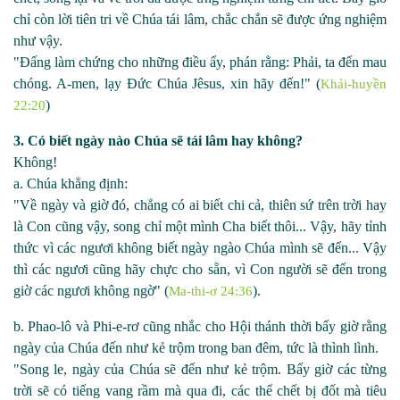
chỉ còn lời tiên tri về Chúa tái lâm, chắc chắn sẽ được ứng nghiệm
như vậy.
"Đấng làm chứng cho những điều ấy, phán rằng: Phải, ta đến mau
chóng. A
-
men, lạy Đức Chúa Jêsus, xin hãy đến!" (
Khải-huyền
)
22:20
3. Có biết ngày nào Chúa sẽ tái lâm hay không?
Không!
a. Chúa khẳng định:
"Về ngày và giờ đó, chẳng có ai biết chi cả, thiên sứ trên trời hay
là Con cũng vậy, song chỉ một mình Cha biết thôi... Vậy, hãy tỉnh
thức vì các ngươi không biết ngày ngào Chúa mình sẽ đến... Vậy
thì các ngươi cũng hãy chực cho sẵn, vì Con người sẽ đến trong
giờ các ngươi không ngờ" (
).
Ma-thi-ơ 24:36
b. Phao-
lô và Phi
-e-
rơ cũng nhắc cho Hội thánh thời bấy giờ rằng
ngày của Chúa đến như kẻ trộm trong ban đêm, tức là thình lình.
"Song le, ngày của Chúa sẽ đến như kẻ trộm. Bấy giờ các từng
trời sẽ có tiếng vang
rầm mà qua đi, các thể chết bị đốt mà tiêu