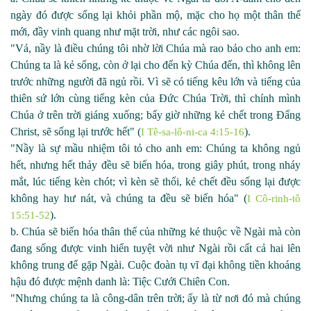
ngày đó được sống lại khỏi phần mộ, mặc cho họ một thân thể
mới, đầy vinh quang như mặt trời, như các ngôi sao.
"Vả, nầy là điều chúng tôi nhờ lời Chúa mà rao bảo cho anh em:
Chúng ta là kẻ sống, còn ở lại cho đến kỳ Chúa đến, thì không lên
trước những người đã ngủ rồi. Vì sẽ có tiếng kêu lớn và tiếng của
thiên sứ lớn cùng tiếng kèn của Đức Chúa Trời, thì chính mình
Chúa ở trên trời giáng xuống; bấy giờ những kẻ chết trong Đấng
Christ, sẽ sống lại trước hết" (
).
I Tê-sa-lô-ni-ca 4:15-16
"Nầy là sự mầu nhiệm tôi tỏ cho anh em: Chúng ta không ngủ
hết, nhưng hết thảy đều sẽ biến hóa, trong giây phút, trong nháy
mắt, lúc tiếng kèn chót; vì kèn sẽ thổi, kẻ chết đều sống lại được
không hay hư nát, và chúng ta đều sẽ biến hóa" (
I Cô-rinh-tô
).
15:51-52
b. Chúa sẽ biến hóa thân thể của những kẻ thuộc về Ngài mà còn
đang sống được vinh hiển tuyệt vời như Ngài rồi cất cả hai lên
không trung để gặp Ngài. Cuộc đoàn tụ vĩ đại không tiền khoáng
hậu đó được mệnh danh là: Tiệc Cưới Chiên Con.
"Nhưng chúng ta là công
-
dân trên trời; ấy là từ nơi đó mà chúng