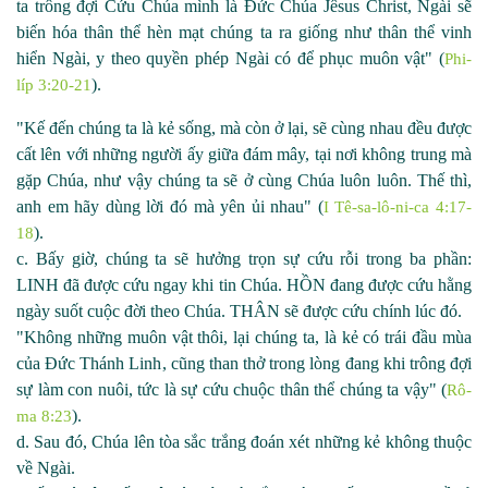
ta trông đợi Cứu Chúa mình là Đức Chúa Jêsus Christ, Ngài sẽ
biến hóa thân thể hèn mạt chúng ta ra giống như thân thể vinh
hiển Ngài, y theo quyền phép Ngài có để phục muôn vật" (
Phi-
).
líp
3:20-21
"Kế đến chúng ta là kẻ sống, mà còn ở lại, sẽ cùng nhau đều được
cất lên với những người ấy giữa đám mây, tại nơi không trung mà
gặp Chúa, như vậy chúng ta sẽ ở cùng Chúa luôn luôn. Thế thì,
anh em hãy dùng lời đó mà yên ủi nhau" (
I Tê-sa-lô-ni-ca 4:17-
).
18
c. Bấy giờ, chúng ta sẽ hưởng trọn sự cứu rỗi trong ba phần:
LINH đã được cứu ngay khi tin Chúa. HỒ
N đang được cứu hằng
ngày suốt cuộc đời theo Chúa. THÂN sẽ được cứu chính lúc đó.
"Không những muôn vật thôi, lại chúng ta, là kẻ có trái đầu mùa
của Đức Thánh Linh, cũng than thở trong lòng đang khi trông đợi
sự làm con nuôi, tức là sự cứu chuộc thân thể chúng ta vậy" (
Rô-
).
ma 8:23
d. Sau đó, Chúa lên tòa sắc trắng đoán xét những kẻ không thuộc
về Ngài.