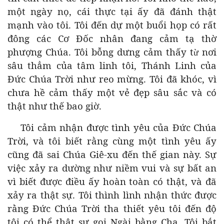
một ngày nọ, cái thực tại ấy đã đánh thật
mạnh vào tôi. Tôi đến dự một buổi họp có rất
đông các Cơ Đốc nhân đang cảm tạ thờ
phượng Chúa. Tôi bỗng dưng cảm thấy t
nơi
ừ
sâu thẳm của tâm linh tôi, Thánh Linh của
Đức Chúa Trời như reo mừng. Tôi đã khóc, vì
chưa hề cảm thấy một vẻ đẹp sâu sắc và có
thật như thế bao giờ.
Tôi cảm nhận được tình yêu của Đức Chúa
Trời, và tôi biết rằng cùng một tình yêu ấy
cũng đã sai Chúa Giê-xu đến thế gian này. Sự
việc xảy ra dường như niềm vui và sự bất an
vì biết được điều ấy hoàn toàn có thật, và đã
xảy ra thật sự. Tôi thình lình nhận thức được
rằng Đức Chúa Trời tha thiết yêu tôi đến độ
tôi có thể thật sự gọi Ngài bằng Cha. Tôi bắt