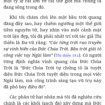
một tỷ lệ rất lớn về cái thế giới mà chúng ta
đang sống trong đó.
Khi tôi chăm chú lên một bầu trời quang
đãng đầy sao, hay chiêm ngưỡng một thế giới
tiềm nguyên tử, hay nhìn vào một cảnh mặt
trời lặn đẹp, tôi đã phải nhất trí với tác giả Thi
thiên là Đa-vít rằng:
“Các từng trời rao truyền
sự vinh hiển của Đức Chúa Trời. Bầu trời giãi tỏ
công việc tay Ngài làm”
(
). Có người
Thi
thiên
19:1
từng định nghĩa vinh quang của Đức Chúa
Trời là “Đức Chúa Trời tự chứng tỏ là tuyệt
diệu Đức Chúa Trời tuyệt diệu trong mọi việc
Ngài làm, mà công trình sáng tạo vũ trụ này
đã phô bày điều đó”.
Các phân tử hạt nhân mà tôi đã nghiên cứu
chính là các khối (gạch đá) xây dựng mà Đức