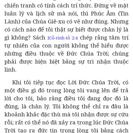
chiến tranh có tính cách trí thức. Đứng về mặt
luân lý và lịch sử mà nói, thì Phúc Âm (Tin
Lành) của Chúa Giê-xu có vẻ như đúng. Nhưng
có cách nào để tôi thật sự biết được chân lý là
gì không? Sách
chép rằng tâm trí
IC
ô
-
r
in
h
-
t
ô
2:4
tự nhiên của con người không thể hiểu được
những điều thuộc về Đức Chúa Trời; chúng
phải được biện biệt bằng sự tri nhận thuộc
linh.
Khi tôi tiếp tục đọc Lời Đức Chúa Trời, có
một điều gì đó trong lòng tôi vang lên để trả
lời cho tôi, bảo rằng điều tôi đang đọc đó là
đúng, là chân lý. Tôi không thể chỉ ra đâu là
khoảnh khắc đặc thù mà tôi nhận được sự cứu
rỗi; rất có thể nó đã xảy ra trong lúc Đức Chúa
Trời tạo ra đức tin trong lòng tôi bằng cách