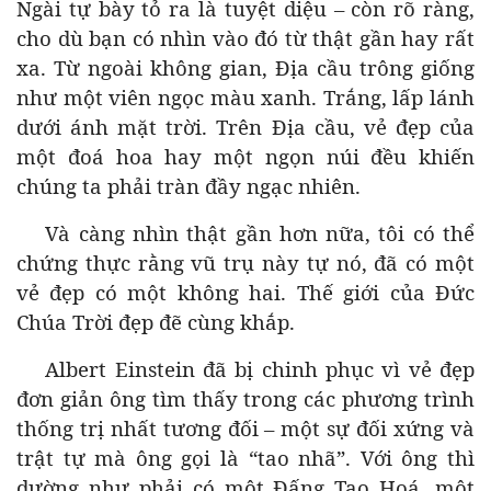
Ngài tự bày tỏ ra là tuyệt diệu – còn rõ ràng,
cho dù bạn có nhìn vào đó từ thật gần hay rất
xa. Từ ngoài không gian, Địa cầu trông giống
như một viên ngọc màu xanh. Trắng, lấp lánh
dưới ánh mặt trời. Trên Địa cầu, vẻ đẹp của
một đoá hoa hay một ngọn núi đều khiến
chúng ta phải tràn đầy ngạc nhiên.
Và càng nhìn thật gần hơn nữa, tôi có thể
chứng thực rằng vũ trụ này tự nó, đã có một
vẻ đẹp có một không hai. Thế giới của Đức
Chúa Trời đẹp đẽ cùng khắp.
Albert Einstein đã bị chinh phục vì vẻ đẹp
đơn giản ông tìm thấy trong các phương trình
thống trị nhất tương đối – một sự đối xứng và
trật tự mà ông gọi là “tao nhã”. Với ông thì
dường như phải có một Đấng Tạo Hoá, một