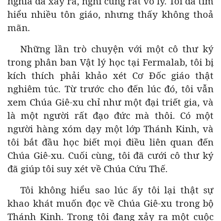
nghĩa đã xảy ra, nghĩ cũng rất vô lý. Tôi đã tìm
hiểu nhiều tôn giáo, nhưng thấy không thoả
mãn.
Những lần trò chuyện với một cô thư ký
trong phân ban Vật lý học tại Fermalab, tôi bị
kích thích phải khảo xét Cơ Đốc giáo thật
nghiêm túc. Từ trước cho đến lúc đó, tôi vẫn
xem Chúa Giê-xu chỉ như một đại triết gia, và
là một người rất đạo đức mà thôi. Có một
người hàng xóm dạy một lớp Thánh Kinh, và
tôi bắt đầu học biết mọi điều liên quan đến
Chúa Giê-xu. Cuối cùng, tôi đã cưới cô thư ký
đã giúp tôi suy xét về Chúa Cứu Thế.
Tôi không hiểu sao lúc ấy tôi lại thật sự
khao khát muốn đọc về Chúa Giê-xu trong bộ
Thánh Kinh. Trong tôi đang xảy ra một cuộc