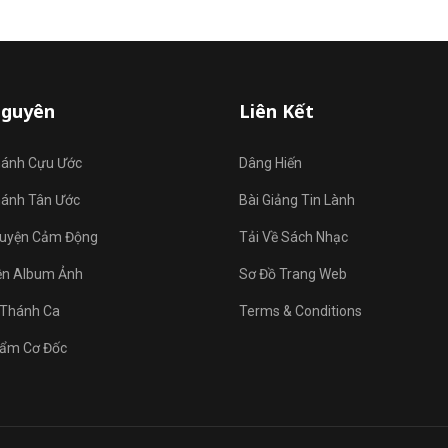
Nguyên
Liên Kết
hánh Cựu Ước
Dâng Hiến
hánh Tân Ước
Bài Giảng Tin Lành
uyện Cảm Động
Tải Về Sách Nhạc
ện Album Ảnh
Sơ Đồ Trang Web
Thánh Ca
Terms & Conditions
ẩm Cơ Đốc