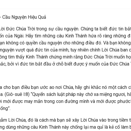
- Cầu Nguyện Hiệu Quả
 Lời Đức Chúa Trời trong sự cầu nguyện. Chúng ta biết đức tin 
muốn của Ngài. Hãy tìm những câu Kinh Thánh hứa rõ ràng những 
ạn không có quyền cầu nguyện cho những điều đó. Và bạn không 
 nguyện vượt quá đức tin của mình, tuy nhiên chính Lời Chúa ban 
không tìm thấy Kinh Thánh chứng minh rằng Đức Chúa Trời muốn h
ắc, bởi vì đức tin bắt đầu ở chỗ biết được ý muốn của Đức Chúa T
 cho bạn điều bạn ước ao nơi Chúa, hãy ghi khắc nó một cách chắ
a. (Giô-suê l:8) “Quyển sách luật pháp này chớ xa miệng ngươi, 
ơi mới được may mắn trong con đường mình và mới được phước”. B
ống”.
ẫm Lời Chúa, đó là cách mà bạn sẽ xây Lời Chúa vào trong tiềm th
ng dùng những câu Kinh Thánh này chống lại ma quỉ là kẻ cố làm 