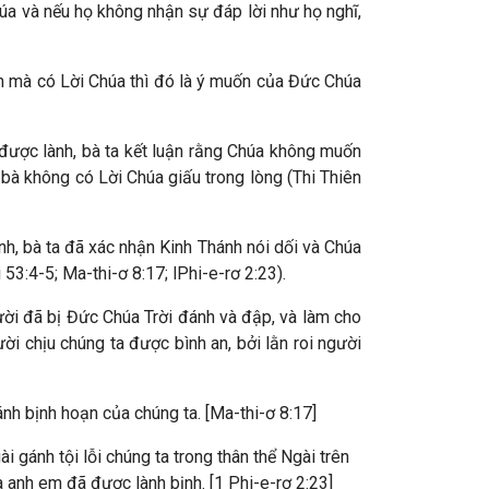
úa và nếu họ không nhận sự đáp lời như họ nghĩ,
n mà có Lời Chúa thì đó là ý muốn của Đức Chúa
được lành, bà ta kết luận rằng Chúa không muốn
 bà không có Lời Chúa giấu trong lòng (Thi Thiên
ình, bà ta đã xác nhận Kinh Thánh nói dối và Chúa
53:4-5; Ma-thi-ơ 8:17; lPhi-e-rơ 2:23).
ời đã bị Đức Chúa Trời đánh và đập, và làm cho
ời chịu chúng ta được bình an, bởi lằn roi người
ánh bịnh hoạn của chúng ta. [Ma-thi-ơ 8:17]
gánh tội lỗi chúng ta trong thân thể Ngài trên
à anh em đã được lành bịnh. [1 Phi-e-rơ 2:23]