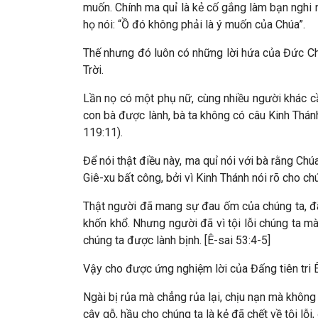
muốn. Chính ma quỉ là kẻ cố gắng làm bạn nghi 
họ nói: “Ồ đó không phải là ý muốn của Chúa”.
Thế nhưng đó luôn có những lời hứa của Đức Ch
Trời.
Lần nọ có một phụ nữ, cùng nhiều người khác c
con bà được lành, bà ta không có câu Kinh Thánh
119:11).
Để nói thật điều này, ma quỉ nói với bà rằng Chú
Giê-xu bất công, bởi vì Kinh Thánh nói rõ cho ch
Thật người đã mang sự đau ốm của chúng ta, đã
khốn khổ. Nhưng người đã vì tội lỗi chúng ta mà
chúng ta được lành bịnh. [Ê-sai 53:4-5]
Vậy cho được ứng nghiệm lời của Đấng tiên tri Ê
Ngài bị rủa mà chẳng rủa lại, chịu nạn mà không
cây gỗ, hầu cho chúng ta là kẻ đã chết về tội l