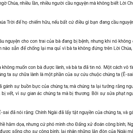
ngờ Chúa, nhiều lần, nhiều người cầu nguyện mà không biết Lời Ch
úa Trời để họ chiếm hữu, nếu bất cứ điều gì bạn đang cầu nguyệ
ầu nguyện cho con trai của bà đang bị bệnh, nhưng khi nó không 
 nào sẵn để chống lại ma quỉ vì bà ta không đứng trên Lời Chúa,
a không muốn con bà được lành, và bà ta đã tin nó. Một cách vô t
úng ta sự chữa lành là một phần của sự cứu chuộc chúng ta (Ê-sai 
 gánh sự buồn bực của chúng ta; mà chúng ta lại tưởng rằng ngư
 bị vết, vì sự gian ác chúng ta mà bị thương. Bởi sự sửa phạt ngư
-sai đã nói rằng: Chính Ngài đã lấy tật nguyền của chúng ta, và g
 hề hăm dọa, nhưng cứ phó mình cho Đấng xử đoán công bình; Ngài 
ỗi, được sống cho sự công bình; lại nhân những lằn đòn của Ngài m