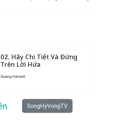
02. Hãy Chi Tiết Và Đứng
Trên Lời Hứa
Quang Harvest
ên
SongHyVongTV