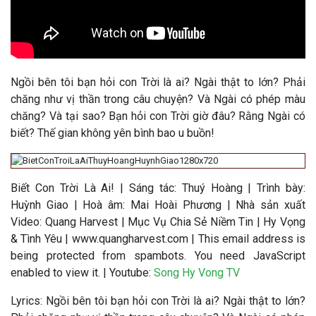
Ngồi bên tôi bạn hỏi con Trời là ai? Ngài thật to lớn? Phải
chăng như vị thần trong câu chuyện? Và Ngài có phép màu
chăng? Và tại sao? Bạn hỏi con Trời giờ đâu? Rằng Ngài có
biết? Thế gian không yên bình bao u buồn!
Biết Con Trời Là Ai!
|
Sáng tác: Thuý Hoàng | Trình bày:
Huỳnh Giao | Hoà âm: Mai Hoài Phương
|
Nhà sản xuất
Video
: Quang Harvest | Mục Vụ Chia Sẻ Niềm Tin | Hy Vọng
& Tình Yêu | www.quangharvest.com |
This email address is
being protected from spambots. You need JavaScript
enabled to view it.
| Youtube:
Song Hy Vong TV
Lyrics: Ngồi bên tôi bạn hỏi con Trời là ai? Ngài thật to lớn?