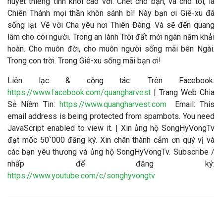
huyết thiêng tinh khôi cao vời. Chết cho bạn, và cho tôi, là
Chiên Thánh mọi thần khôn sánh bì! Này bạn ơi Giê-xu đã
sống lại. Về với Cha yêu nơi Thiên Đàng. Và sẽ đến quang
lâm cho cõi người. Trong an lành Trời đất mới ngàn năm khải
hoàn. Cho muôn đời, cho muôn người sống mãi bên Ngài.
Trong con trời. Trong Giê-xu sống mãi bạn ơi!
Liên lạc & cộng tác
: Trên Facebook:
https://www.facebook.com/quangharvest
| Trang Web Chia
Sẻ Niềm Tin:
https://www.quangharvest.com
Email:
This
email address is being protected from spambots. You need
JavaScript enabled to view it.
| Xin ủng hộ SongHyVongTv
đạt mốc 50`000 đăng ký. Xin chân thành cảm ơn quý vị và
các bạn yêu thương và ủng hộ SongHyVongTv. Subscribe /
nhấp để đăng ký:
https://www.youtube.com/c/songhyvongtv