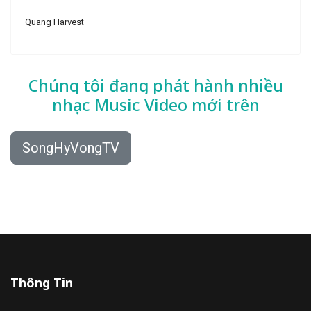
Quang Harvest
Chúng tôi đang phát hành nhiều
nhạc
Music Video mới trên
SongHyVongTV
Thông Tin