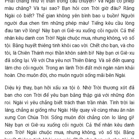
Phải chăng như vị thần trong câu chuyện? Và Ngài có phép
màu chăng? Và tại sao? Bạn hỏi con Trời giờ đâu? Rằng
Ngài có biết? Thế gian không yên bình bao u buồn! Người
người đua chen tìm những phép màu! Tiếng kêu cầu lòng
đau tan vỡ lòng! Này bạn ơi Giê-xu xuống cõi người. Cả thế
nhân kêu danh con Trời! Ngài chuộc mua, nhưng không, vô số
tội. Bằng huyết thiêng tinh khôi cao vời. Chết cho bạn, và cho
tôi, là Chiên Thánh mọi thần khôn sánh bì! Này bạn ơi Giê-xu
đã sống lại. Về với Cha yêu nơi Thiên Đàng. Và sẽ đến quang
lâm cho cõi người. Trong an lành Trời đất mới ngàn năm khải
hoàn. Cho muôn đời, cho muôn người sống mãi bên Ngài.
Diệu kỳ thay, bạn hỡi xấu xa tội ô. Nhờ Trời thương xót đã
ban cho con Trời để yêu bạn bằng thập giá với những đòn
roi. Ngài vì yêu chẳng biết trách than trần nhân. Tình trời lai
láng, chẳng ai giống như Ngài. Hãy quay về cùng nhau ăn năn
xưng Con Chúa Trời. Sống muôn đời chẳng còn lo lắng gì!
Này bạn ơi Giê-xu xuống cõi người. Cả thế nhân kêu danh
con Trời! Ngài chuộc mua, nhưng không, vô số tội. Bằng