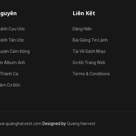
Nguyên
Liên Kết
hánh Cựu Ước
Dâng Hiến
hánh Tân Ước
Bài Giảng Tin Lành
uyện Cảm Động
Tải Về Sách Nhạc
ện Album Ảnh
Sơ Đồ Trang Web
Thánh Ca
Terms & Conditions
ẩm Cơ Đốc
w.quangharvest.com
Designed by
Quang Harvest