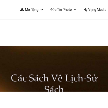
Mở Rộng
Đức Tin Photo
Hy Vọng Media