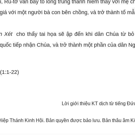
, Ru-tơ vẫn bày tỏ lòng trung thành hiếm thấy với mẹ ch
giá với một người bà con bên chồng, và trở thành tổ mẫu
n Xét
cho thấy tai họa sẽ ập đến khi dân Chúa từ bỏ
quốc tiếp nhận Chúa, và trở thành một phần của dân Ng
(1:1-22)
Lời giới thiệu KT dịch từ tiếng 
iệp Thánh Kinh Hội. Bản quyền được bảo lưu. Bản thâu âm Ki