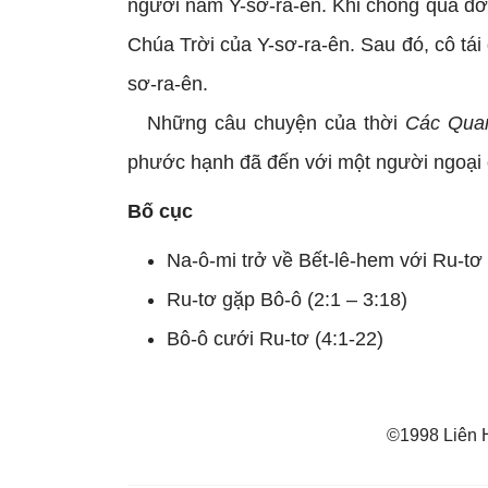
người nam Y-sơ-ra-ên. Khi chồng qua đời
Chúa Trời của Y-sơ-ra-ên. Sau đó, cô tái 
sơ-ra-ên.
Những câu chuyện của thời
Các Qua
phước hạnh đã đến với một người ngoại 
Bố cục
Na-ô-mi trở về Bết-lê-hem với Ru-tơ 
Ru-tơ gặp Bô-ô (2:1 – 3:18)
Bô-ô cưới Ru-tơ (4:1-22)
©1998 Liên H