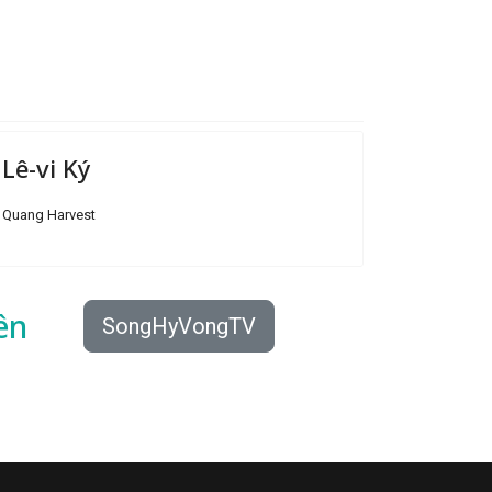
Lê-vi Ký
Quang Harvest
ên
SongHyVongTV