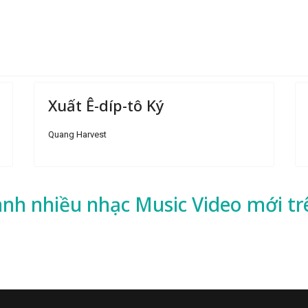
Xuất Ê-díp-tô Ký
Quang Harvest
ành nhiều
nhạc
Music Video mới tr