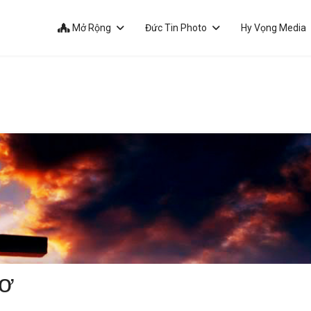
Mở Rộng
Đức Tin Photo
Hy Vọng Media
-ơ