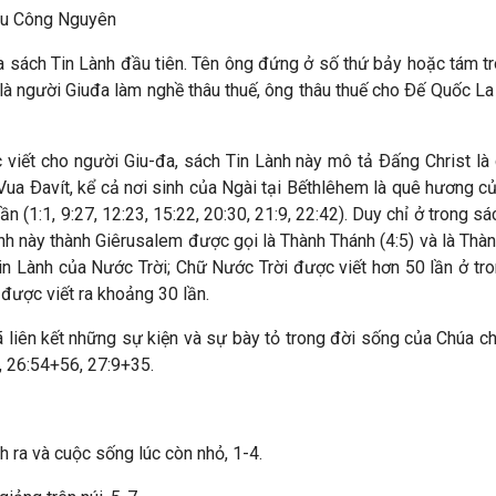
u Công Nguyên
ủa sách Tin Lành đầu tiên. Tên ông đứng ở số thứ bảy hoặc tám tr
 là người Giuđa làm nghề thâu thuế, ông thâu thuế cho Ðế Quốc 
viết cho người Giu-đa, sách Tin Lành này mô tả Ðấng Christ l
 Vua Ðavít, kể cả nơi sinh của Ngài tại Bếthlêhem là quê hương c
n (1:1, 9:27, 12:23, 15:22, 20:30, 21:9, 22:42). Duy chỉ ở trong 
ành này thành Giêrusalem được gọi là Thành Thánh (4:5) và là Thàn
in Lành của Nước Trời; Chữ Nước Trời được viết hơn 50 lần ở tr
được viết ra khoảng 30 lần.
 liên kết những sự kiện và sự bày tỏ trong đời sống của Chúa c
4, 26:54+56, 27:9+35.
h ra và cuộc sống lúc còn nhỏ, 1-4.