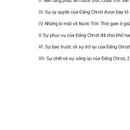
II. Nền tảng phúc âm nước Ðức Chúa Trời: Bài g
III. Sự uy quyền của Ðấng Christ được bày tỏ v
IV. Những bí mật về Nước Trời: Thời gian ở giữa
V. Sự phục vụ của Ðấng Christ đã chịu khổ nạn
VI. Sự báo trước về sự trở lại của Ðấng Christ: 
VII. Sự chết và sự sống lại của Ðấng Christ, 2