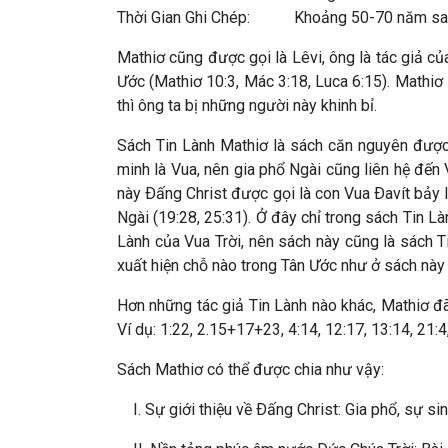
Thời Gian Ghi Chép: Khoảng 50-70 năm sa
Mathiơ cũng được gọi là Lêvi, ông là tác giả c
Ước (Mathiơ 10:3, Mác 3:18, Luca 6:15). Mathiơ
thì ông ta bị những người này khinh bỉ.
Sách Tin Lành Mathiơ là sách căn nguyên được 
minh là Vua, nên gia phổ Ngài cũng liên hệ đến
này Ðấng Christ được gọi là con Vua Ðavít bảy lầ
Ngài (19:28, 25:31). Ở đây chỉ trong sách Tin L
Lành của Vua Trời, nên sách này cũng là sách T
xuất hiện chỗ nào trong Tân Ước như ở sách này 
Hơn những tác giả Tin Lành nào khác, Mathiơ đã
Ví dụ: 1:22, 2.15+17+23, 4:14, 12:17, 13:14, 21:
Sách Mathiơ có thể được chia như vậy:
I. Sự giới thiệu về Ðấng Christ: Gia phổ, sự sin