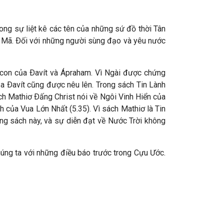
ong sự liệt kê các tên của những sứ đồ thời Tân
La Mã. Ðối với những người sùng đạo và yêu nước
à con của Ðavít và Ápraham. Vì Ngài được chứng
ủa Ðavít cũng được nêu lên. Trong sách Tin Lành
sách Mathiơ Ðấng Christ nói về Ngôi Vinh Hiển của
h của Vua Lớn Nhất (5.35). Vì sách Mathiơ là Tin
ong sách này, và sự diễn đạt về Nước Trời không
húng ta với những điều báo trước trong Cựu Ước.