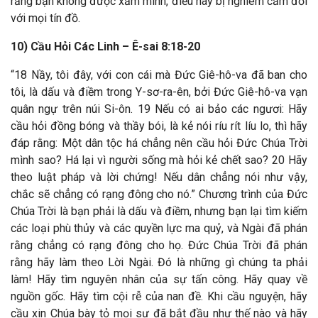
rằng bạn không được xăm mình, điều này bị nghiêm cấm đối
với mọi tín đồ.
10) Cầu Hỏi Các Linh – Ê-sai 8:18-20
“18 Nầy, tôi đây, với con cái mà Đức Giê-hô-va đã ban cho
tôi, là dấu và điềm trong Y-sơ-ra-ên, bởi Đức Giê-hô-va vạn
quân ngự trên núi Si-ôn. 19 Nếu có ai bảo các ngươi: Hãy
cầu hỏi đồng bóng và thầy bói, là kẻ nói ríu rít líu lo, thì hãy
đáp rằng: Một dân tộc há chẳng nên cầu hỏi Đức Chúa Trời
mình sao? Há lại vì người sống mà hỏi kẻ chết sao? 20 Hãy
theo luật pháp và lời chứng! Nếu dân chẳng nói như vậy,
chắc sẽ chẳng có rạng đông cho nó.” Chương trình của Đức
Chúa Trời là bạn phải là dấu và điềm, nhưng bạn lại tìm kiếm
các loại phù thủy và các quyền lực ma quỷ, và Ngài đã phán
rằng chẳng có rạng đông cho họ. Đức Chúa Trời đã phán
rằng hãy làm theo Lời Ngài. Đó là những gì chúng ta phải
làm! Hãy tìm nguyên nhân của sự tấn công. Hãy quay về
nguồn gốc.
Hãy tìm cội rễ của nan đề. Khi cầu nguyện, hãy
cầu xin Chúa bày tỏ mọi sự đã bắt đầu như thế nào và hãy