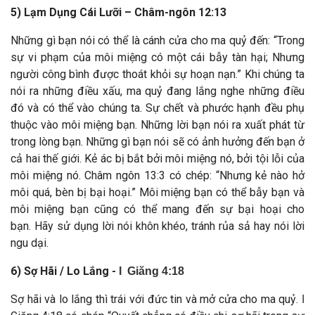
5) Lạm Dụng Cái Lưỡi – Châm-ngôn 12:13
Những gì bạn nói có thể là cánh cửa cho ma quỷ đến:
“Trong
sự vi phạm của môi miệng có một cái bẫy tàn hại; Nhưng
người công bình được thoát khỏi sự hoạn nạn.”
Khi chúng ta
nói ra những điều xấu, ma quỷ đang lắng nghe những điều
đó và có thể vào chúng ta.
Sự chết và phước hạnh đều phụ
thuộc vào môi miệng bạn. Những lời bạn nói ra xuất phát từ
trong lòng bạn.
Những gì bạn nói sẽ có ảnh hưởng đến bạn ở
cả hai thế giới. Kẻ ác bị bắt bởi môi miệng nó, bởi tội lỗi của
môi miệng nó. Châm ngôn 13:3 có chép: “Nhưng kẻ nào hở
môi quá, bèn bị bại hoại.”
Môi miệng bạn có thể bẫy bạn và
môi miệng bạn cũng có thể mang đến sự bại hoại cho
bạn.
Hãy sử dụng lời nói khôn khéo, tránh rủa sả hay nói lời
ngu dại.
6) Sợ Hãi / Lo Lắng -
I
Giăng 4:18
Sợ hãi và lo lắng thì trái với đức tin và mở cửa cho ma quỷ.
I