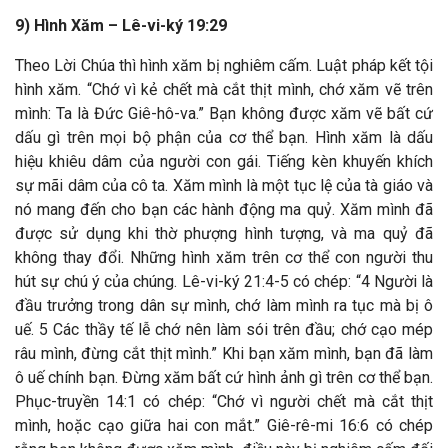
9) Hình Xăm – Lê-vi-ký 19:29
Theo Lời Chúa thì hình xăm bị nghiêm cấm. Luật pháp kết tội
hình xăm. “Chớ vì kẻ chết mà cắt thịt mình, chớ xăm vẽ trên
mình: Ta là Đức Giê-hô-va.” Bạn không được xăm vẽ bất cứ
dấu gì trên mọi bộ phận của cơ thể bạn. Hình xăm là dấu
hiệu khiêu dâm của người con gái. Tiếng kèn khuyến khích
sự mãi dâm của cô ta. Xăm mình là một tục lệ của tà giáo và
nó mang đến cho bạn các hành động ma quỷ. Xăm mình đã
được sử dụng khi thờ phượng hình tượng, và ma quỷ đã
không thay đổi. Những hình xăm trên cơ thể con người thu
hút sự chú ý của chúng. Lê-vi-ký 21:4-5 có chép: “4 Người là
đầu trưởng trong dân sự mình, chớ làm mình ra tục mà bị ô
uế. 5 Các thầy tế lễ chớ nên làm sói trên đầu; chớ cạo mép
râu mình, đừng cắt thịt mình.”
Khi bạn xăm mình, bạn đã làm
ô uế chính bạn. Đừng xăm bất cứ hình ảnh gì trên cơ thể bạn.
Phục-truyền 14:1 có chép: “Chớ vì người chết mà cắt thịt
mình, hoặc cạo giữa hai con mắt.” Giê-rê-mi 16:6 có chép