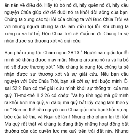
ăn năn về điều đó. Hãy từ bỏ nó đi, hãy quên nó đi, hãy cầu
nguyện Chúa giúp đỡ để đuổi nó ra khỏi đời sống của bạn.
Chúng ta xưng các tội lỗi của chúng ta với Đức Chúa Trời và
với những người chúng ta đã làm điều tội lỗi. Khi chúng ta
xưng ra và từ bỏ, Đức Chúa Trời sẽ đuổi nó đi. Chúng ta sẽ
nhận được sự thương xót và giải cứu.
Bạn phải xưng tội. Châm ngôn 28:13 “ Người nào giấu tội lỗi
mình sẽ không được may mắn; Nhưng ai xưng nó ra và lìa bỏ
nó sẽ được thương xót.” Nếu chúng ta xưng tội, chúng ta sẽ
nhận được sự thương xót và sự giải cứu.
Nếu bạn cầu
nguyện với Đức Chúa Trời, bạn sẽ cởi sự trói buộc mình. Ê-
sai 52:2 Bạn có thể giải cứu mình khỏi sự thống trị của ma
quỷ. Ti-mô-thê II 2:26 có chép: “Và họ tỉnh ngộ mà gỡ mình
ra khỏi lưới ma quỷ, vì đã bị ma quỷ bắt lấy đặng làm theo ý
nó.” Bạn có thể cầu nguyện xin Chúa giải cứu bạn khỏi sự áp
bức của kẻ thù, và Ngài sẽ làm! Nhưng chớ phạm lại tội lỗi!
Ma quỷ rất thật và chúng ta đang thấy những hoạt động bất
thường của các quyền lực ma quỷ trên trái đất này. Nhưng