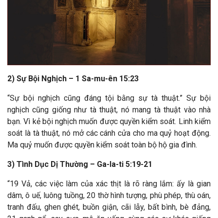
2) Sự Bội Nghịch – 1 Sa-mu-ên 15:23
“Sự bội nghịch cũng đáng tội bằng sự tà thuật.”
Sự bội
nghịch cũng giống như tà thuật, nó mang tà thuật vào nhà
bạn. Vì kẻ bội nghịch muốn được quyền kiểm soát. Linh kiểm
soát là tà thuật, nó mở các cánh cửa cho ma quỷ hoạt động.
Ma quỷ muốn được quyền kiểm soát toàn bộ hộ gia đình.
3) Tình Dục Dị Thường – Ga-la-ti 5:19-21
“19 Vả, các việc làm của xác thịt là rõ ràng lắm: ấy là gian
dâm, ô uế, luông tuồng, 20 thờ hình tượng, phù phép, thù oán,
tranh đấu, ghen ghét, buồn giận, cãi lẫy, bất bình, bè đảng,