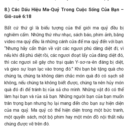
8.) Các Dấu Hiệu Ma-Quỷ Trong Cuộc Sống Của Bạn –
Giô-suê 6:18
Bất cứ thứ gì là biểu tượng của thế giới ma quỷ đều bị
nghiêm cấm. Những thứ như nhạc, sách báo, phim ảnh, băng
video ma quỷ đều là những cánh cửa để ma quỷ đến với bạn.
“Nhưng hãy cẩn thận về vật các ngươi phú dâng diệt đi; vì
nếu khi đã phú diệt rồi, các ngươi đoạt lấy của đáng diệt đó,
thì các ngươi sẽ gây cho trại quân Y-sơ-ra-ên đáng bị diệt,
và gieo sự loạn lạc vào trong đó.”
Khi bạn bè tặng quà cho
chúng ta, chúng ta không dám chắc món quà đó có sạch sẽ
không, nếu chúng ta không biết được, chúng ta nên hủy món
quà đó đi để tránh bị rủa sả cho mình. Những vật đó có thể
làm hại bạn và rủa sả bạn. Những người bạn của bạn muốn
trân trọng bạn nhưng họ lại mang đến cho bạn sự hiện diện
của ma quỷ. Ma quỷ có thể hiện diện trong một bức tranh,
một quyển sách, một bộ phim hay một món đồ nội thất nếu
chúng được vẽ trên đó.