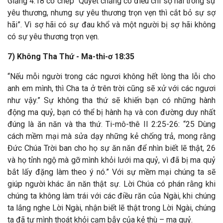
Giăng 4:18 có chép “Quyết chẳng có điều chi sợ hãi trong sự
yêu thương, nhưng sự yêu thương trọn vẹn thì cắt bỏ sự sợ
hãi”.
Vì sợ hãi có sự đau khổ và một người bị sợ hãi không
có sự yêu thương trọn vẹn.
7) Không Tha Thứ - Ma-thi-ơ 18:35
“Nếu mỗi người trong các ngươi không hết lòng tha lỗi cho
anh em mình, thì Cha ta ở trên trời cũng sẽ xử với các ngươi
như vậy.”
Sự không tha thứ sẽ khiến bạn có những hành
động ma quỷ, bạn có thể bị hành hạ và con đường duy nhất
đúng là ăn năn và tha thứ.
Ti-mô-thê II 2:25-26: “25 Dùng
cách mềm mại mà sửa dạy những kẻ chống trả, mong rằng
Đức Chúa Trời ban cho họ sự ăn năn để nhìn biết lẽ thật, 26
và họ tỉnh ngộ mà gỡ mình khỏi lưới ma quỷ, vì đã bị ma quỷ
bắt lấy đặng làm theo ý nó.”
Với sự mềm mại chúng ta sẽ
giúp người khác ăn năn thật sự. Lời Chúa có phán rằng khi
chúng ta không làm trái với các điều răn của Ngài, khi chúng
ta lắng nghe Lời Ngài, nhận biết lẽ thật trong Lời Ngài, chúng
ta đã tự mình thoát khỏi cạm bẫy của kẻ thù – ma quỷ.