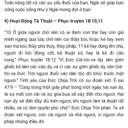
Toàn năng tất cả các sự yếu đuối của bạn, Ngài sẽ giúp bạn
sống cuộc sống như ý Ngài mong đợi ở bạn.
4) Hoạt Động Tà Thuật – Phục-truyền 18:10,11
“10 Ở giữa ngươi chớ nên có ai đem con trai hay con gái
mình ngang qua lửa, chớ nên coi thầy bói, hoặc kẻ hay xem
sao mà bói, thầy phù thủy, thầy pháp, 11 kẻ hay dùng ếm chú,
người đi hỏi đồng cốt, kẻ thuật số, hay là kẻ đi cầu
vong.”
Phục truyền 18:12 “Vì Đức Giê-hô-va lấy làm gớm
ghiếc kẻ làm các việc ấy, và vì các sự gớm ghiếc ấy, nên Giê-
hô-va Đức Trời ngươi đuổi các dân tộc đó khỏi trước mặt
ngươi.” Tình yêu của Đức Chúa Trời có sự đoán xét.
Ê-sai
47:9 – “Cùng trong một giây phút trong một ngày, hai nạn ấy,
là sự mất con cái và sự góa bụa sẽ xảy đến cho ngươi. Hai
nạn ấy sẽ đến đầy đủ trên ngươi, khi ngươi làm tà thuật rất
nhiều, và có lắm quyền phù chú!”
Đức Chúa Trời phán: Ta sẽ
đoán xét ngươi, con cái ngươi và nhà ngươi, vì ngươi cho
phép những điều đó.