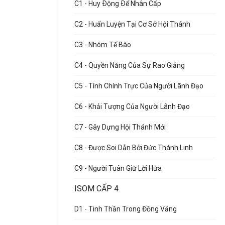
C1 - Huy Ðộng Ðể Nhân Cấp
C2 - Huấn Luyện Tại Cơ Sở Hội Thánh
C3 - Nhóm Tế Bào
C4 - Quyền Năng Của Sự Rao Giảng
C5 - Tính Chính Trực Của Người Lãnh Đạo
C6 - Khải Tượng Của Người Lãnh Đạo
C7 - Gây Dựng Hội Thánh Mới
C8 - Được Soi Dẫn Bởi Đức Thánh Linh
C9 - Người Tuân Giữ Lời Hứa
ISOM CẤP 4
D1 - Tinh Thần Trong Đồng Vắng