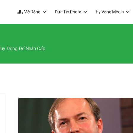
Mở Rộng
Đức Tin Photo
Hy Vọng Media
Huy Ðộng Ðể Nhân Cấp