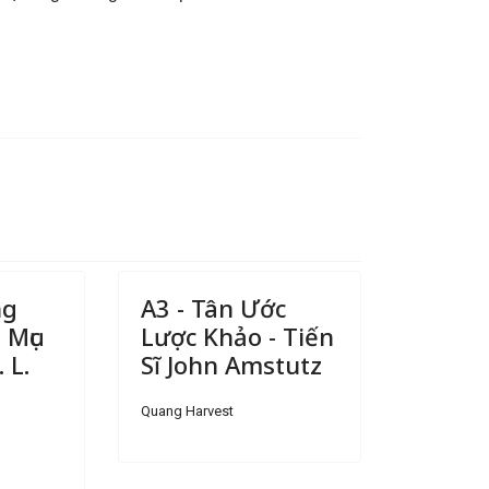
ng
A3 - Tân Ước
 Mục
Lược Khảo - Tiến
 L.
Sĩ John Amstutz
Quang Harvest