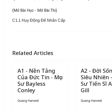
(Mở Bài Học - Mở Bài Thi)
C1.1 Huy Ðộng Ðể Nhân Cấp
Related Articles
A1 - Nền Tảng
A2 - Đời Số
Của Đức Tin - Mục
Siêu Nhiên -
Sư Bayless
Sư Tiến Sĩ A.
Conley
Gill
Quang Harvest
Quang Harvest