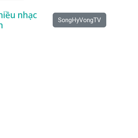
hiều
nhạc
SongHyVongTV
n