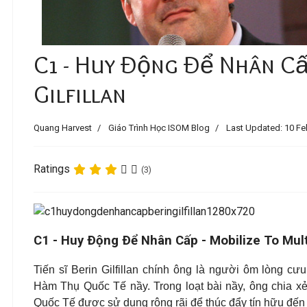
C1 - Huy Ðộng Ðể Nhân Cấp
Gilfillan
Quang Harvest
Giáo Trình Học ISOM Blog
Last Updated: 10 Fe
Ratings
(3)
C1 - Huy Ðộng Ðể Nhân Cấp - Mobilize To Multip
Tiến sĩ Berin Gilfillan chính ông là người ôm lòng 
Hàm Thụ Quốc Tế nầy. Trong loạt bài nầy, ông chia 
Quốc Tế được sử dụng rộng rãi để thúc đẩy tín hữu đến