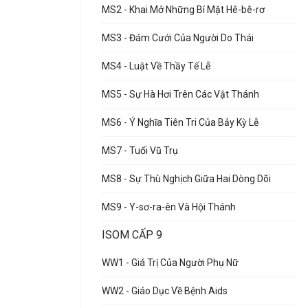
MS2 - Khai Mở Những Bí Mật Hê-bê-rơ
MS3 - Đám Cưới Của Người Do Thái
MS4 - Luật Về Thầy Tế Lễ
MS5 - Sự Hà Hơi Trên Các Vật Thánh
MS6 - Ý Nghĩa Tiên Tri Của Bảy Kỳ Lễ
MS7 - Tuổi Vũ Trụ
MS8 - Sự Thù Nghịch Giữa Hai Dòng Dõi
MS9 - Y-sơ-ra-ên Và Hội Thánh
ISOM CẤP 9
WW1 - Giá Trị Của Người Phụ Nữ
WW2 - Giáo Dục Về Bệnh Aids