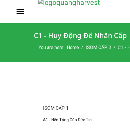
C1 - Huy Ðộng Ðể Nhân Cấp
You are here:
Home
ISOM CẤP 3
C1 - 
ISOM CẤP 1
A1 - Nền Tảng Của Đức Tin