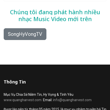
Chúng tôi đang phát hành nhiều
nhạc
Music Video mới trên
SongHyVongTV
Thông Tin
Mục Vụ Chia Sẻ Niềm Tin, Hy Vọng & Tình Yêu
www.quangharvest.com
Email:
info@quangharvest.com
Được lập nên từ tháng 05 năm 2015, là mục vụ nhằm truyền bá Tin