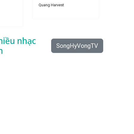
Quang Harvest
hiều
nhạc
SongHyVongTV
n