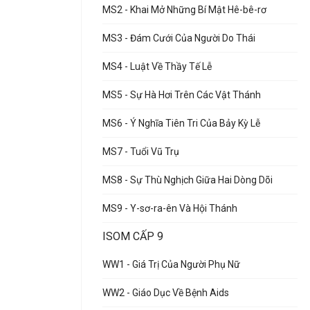
MS2 - Khai Mở Những Bí Mật Hê-bê-rơ
MS3 - Đám Cưới Của Người Do Thái
MS4 - Luật Về Thầy Tế Lễ
MS5 - Sự Hà Hơi Trên Các Vật Thánh
MS6 - Ý Nghĩa Tiên Tri Của Bảy Kỳ Lễ
MS7 - Tuổi Vũ Trụ
MS8 - Sự Thù Nghịch Giữa Hai Dòng Dõi
MS9 - Y-sơ-ra-ên Và Hội Thánh
ISOM CẤP 9
WW1 - Giá Trị Của Người Phụ Nữ
WW2 - Giáo Dục Về Bệnh Aids