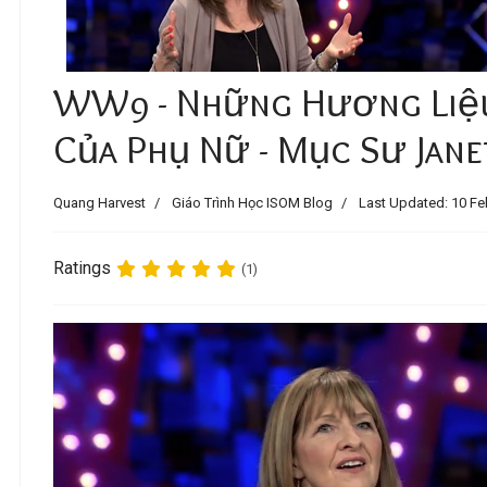
WW9 - Những Hương Liệ
Của Phụ Nữ - Mục Sư Jane
Quang Harvest
Giáo Trình Học ISOM Blog
Last Updated: 10 Fe
Ratings
(1)