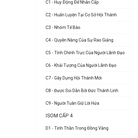
C1 - Huy Ðộng Ðể Nhân Cấp
C2 - Huấn Luyện Tại Cơ Sở Hội Thánh
C3 - Nhóm Tế Bào
C4 - Quyền Năng Của Sự Rao Giảng
C5 - Tính Chính Trực Của Người Lãnh Đạo
C6 - Khải Tượng Của Người Lãnh Đạo
C7 - Gây Dựng Hội Thánh Mới
C8 - Được Soi Dẫn Bởi Đức Thánh Linh
C9 - Người Tuân Giữ Lời Hứa
ISOM CẤP 4
D1 - Tinh Thần Trong Đồng Vắng