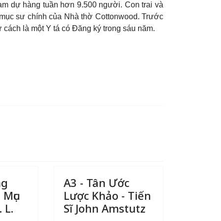
ham dự hàng tuần hơn 9.500 người. Con trai và
g mục sư chính của Nhà thờ Cottonwood. Trước
ư cách là một Y tá có Đăng ký trong sáu năm
.
ng
A3 - Tân Ước
 Mục
Lược Khảo - Tiến
 L.
Sĩ John Amstutz