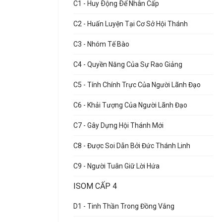
C1 - Huy Ðộng Ðể Nhân Cấp
C2 - Huấn Luyện Tại Cơ Sở Hội Thánh
C3 - Nhóm Tế Bào
C4 - Quyền Năng Của Sự Rao Giảng
C5 - Tính Chính Trực Của Người Lãnh Đạo
C6 - Khải Tượng Của Người Lãnh Đạo
C7 - Gây Dựng Hội Thánh Mới
C8 - Được Soi Dẫn Bởi Đức Thánh Linh
C9 - Người Tuân Giữ Lời Hứa
ISOM CẤP 4
D1 - Tinh Thần Trong Đồng Vắng