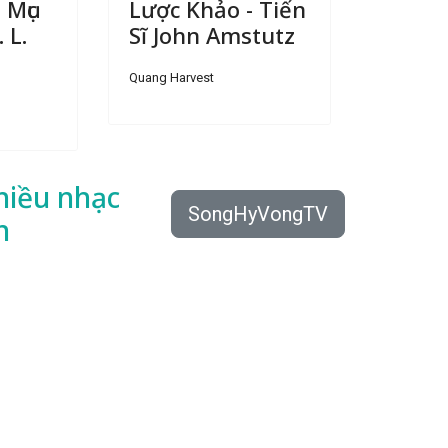
 Mục
Lược Khảo - Tiến
 L.
Sĩ John Amstutz
Quang Harvest
hiều
nhạc
SongHyVongTV
n