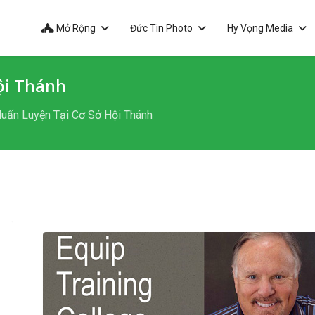
Mở Rộng
Đức Tin Photo
Hy Vọng Media
ội Thánh
Huấn Luyện Tại Cơ Sở Hội Thánh