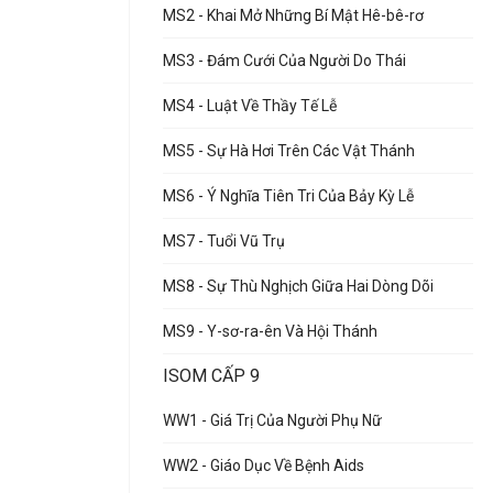
MS2 - Khai Mở Những Bí Mật Hê-bê-rơ
MS3 - Đám Cưới Của Người Do Thái
MS4 - Luật Về Thầy Tế Lễ
MS5 - Sự Hà Hơi Trên Các Vật Thánh
MS6 - Ý Nghĩa Tiên Tri Của Bảy Kỳ Lễ
MS7 - Tuổi Vũ Trụ
MS8 - Sự Thù Nghịch Giữa Hai Dòng Dõi
MS9 - Y-sơ-ra-ên Và Hội Thánh
ISOM CẤP 9
WW1 - Giá Trị Của Người Phụ Nữ
WW2 - Giáo Dục Về Bệnh Aids