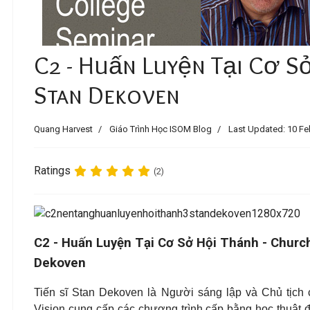
C2 - Huấn Luyện Tại Cơ Sở
Stan Dekoven
Quang Harvest
Giáo Trình Học ISOM Blog
Last Updated: 10 Fe
Ratings
(2)
C2 - Huấn Luyện Tại Cơ Sở Hội Thánh - Church
Dekoven
Tiến sĩ Stan Dekoven là Người sáng lập và Chủ tịch 
Vision cung cấp các chương trình cấp bằng học thuật 